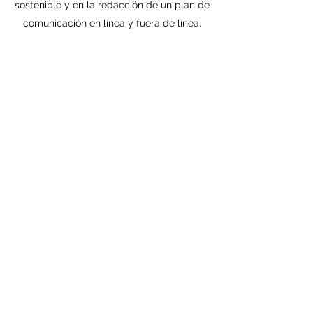
sostenible y en la redacción de un plan de
comunicación en línea y fuera de línea.
Presentación de video
"Seguir sus sueños. No te
rindas y da lo mejor de ti,
cada día, para hacer de este
mundo un lugar mejor. Y
recuerda que todos los días,