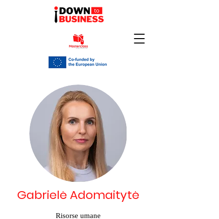
Gabrielė Adomaitytė
Risorse umane