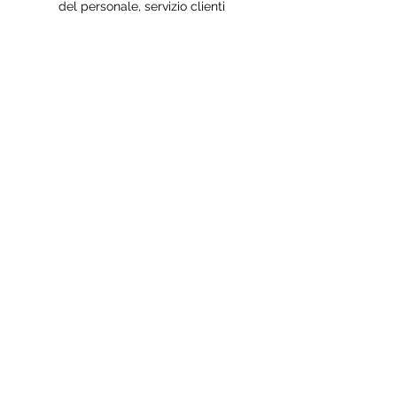
del personale, servizio clienti
Videopresentazione
"Le cose buone arrivano a chi
sa aspettare, ma le cose
migliori arrivano a chi esce e
le prende"