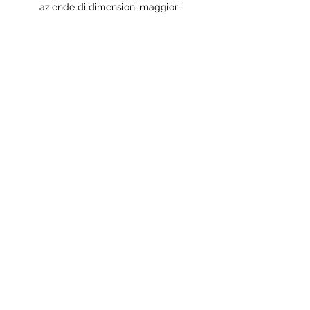
aziende di dimensioni maggiori.
Videopresentazione
"Il prezzo del successo è il duro
lavoro, la dedizione al lavoro
da svolgere e la
determinazione che,
indipendentemente dal fatto
che vinciamo o perdiamo,
abbiamo applicato il meglio di